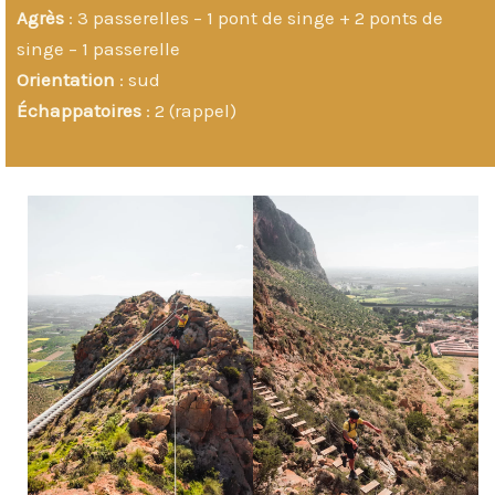
Agrès
: 3 passerelles – 1 pont de singe + 2 ponts de
singe – 1 passerelle
Orientation
: sud
Échappatoires
: 2 (rappel)