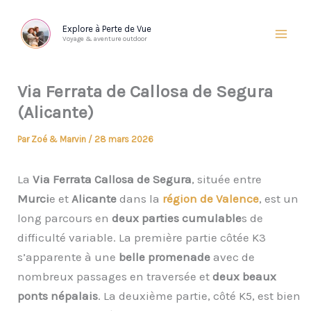
Aller
au
Explore à Perte de Vue
Voyage & aventure outdoor
contenu
Via Ferrata de Callosa de Segura
(Alicante)
Par
Zoé & Marvin
/
28 mars 2026
La
Via Ferrata Callosa de Segura
, située entre
Murci
e et
Alicante
dans la
région de Valence
, est un
long parcours en
deux parties cumulable
s de
difficulté variable. La première partie côtée K3
s’apparente à une
belle promenade
avec de
nombreux passages en traversée et
deux beaux
ponts népalais
. La deuxième partie, côté K5, est bien