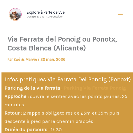
Aller
au
Explore à Perte de Vue
Voyage & aventure outdoor
contenu
Via Ferrata del Ponoig ou Ponotx,
Costa Blanca (Alicante)
Par
Zoé & Marvin
/
20 mars 2026
Infos pratiques Via Ferrata Del Ponoig (Ponoxt)
Parking de la via ferrata
:
Parking Vía Ferrata Ponoig
Approche
: suivre le sentier avec les points jaunes, 25
minutes
Retour
: 2 rappels obligatoires de 25m et 35m puis
descente à pied par le chemin d’accès
Durée du parcours
: 1h30