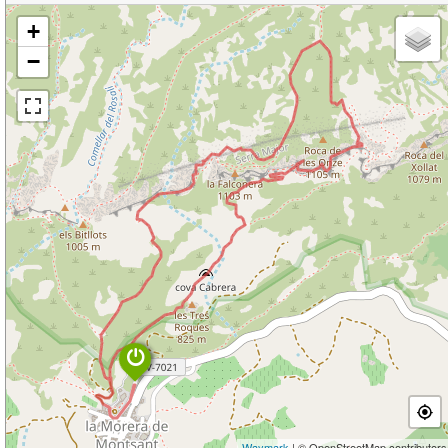
+
−
Waymark
| © OpenStreetMap contributors