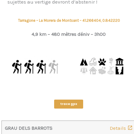
sujettes au vertige devront d’abstenir !
Tarragone – La Morera de Montsant – 41.266404, 0.842220
4,9
km – 480 mètres déniv –
3h00
trace gpx
GRAU DELS BARROTS
Details