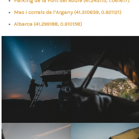
Parking de la Font del Roure (41.243115, 1.061617)
Mas i corrals de l’Argany (41.310639, 0.921121)
Albarca (41.299188, 0.910158)