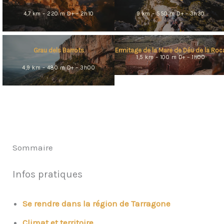
4,7 km – 220 m D+ – 2h10
9 km – 550 m D+ – 3h30
Grau dels Barrots
Ermitage de la Mare de Déu de la Roc
1,5 km – 100 m D+ – 1h00
4,9 km – 480 m D+ – 3h00
Sommaire
Infos pratiques
Se rendre dans la région de Tarragone
Climat
et territoire