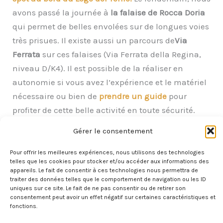
avons passé la journée à
la falaise de Rocca Doria
qui permet de belles envolées sur de longues voies
très prisues. Il existe aussi un parcours de
Via
Ferrata
sur ces falaises (Via Ferrata della Regina,
niveau D/K4). Il est possible de la réaliser en
autonomie si vous avez l’expérience et le matériel
nécessaire ou bien de
prendre un guide
pour
profiter de cette belle activité en toute sécurité.
Nous avons passé la nuit suivante sur
un spot au
Gérer le consentement
calme sur les hauteurs.
Pour offrir les meilleures expériences, nous utilisons des technologies
telles que les cookies pour stocker et/ou accéder aux informations des
Le lendemain, nous continuons notre route vers le
appareils. Le fait de consentir à ces technologies nous permettra de
sud avec un arrêt au joli
village coloré de Bosa
. Les
traiter des données telles que le comportement de navigation ou les ID
uniques sur ce site. Le fait de ne pas consentir ou de retirer son
petites ruelles de la vieille ville nous ont séduits, il
consentement peut avoir un effet négatif sur certaines caractéristiques et
règne ici
une ambiance typique de la Sardaigne
. Si
fonctions.
vous souhaitez prolonger votre expérience à Bosa,